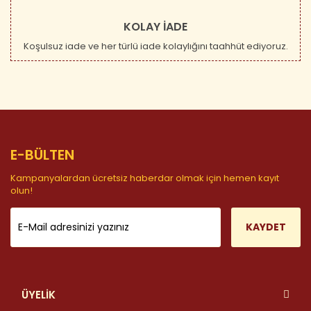
KOLAY İADE
Koşulsuz iade ve her türlü iade kolaylığını taahhüt ediyoruz.
E-BÜLTEN
Kampanyalardan ücretsiz haberdar olmak için hemen kayıt
olun!
KAYDET
ÜYELİK