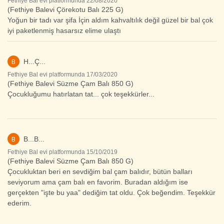
Fethiye Bal evi platformunda 22/08/2020
(Fethiye Balevi Çörekotu Balı 225 G)
Yoğun bir tadı var şifa İçin aldım kahvaltılık değil güzel bir bal çok
iyi paketlenmiş hasarsız elime ulaştı
B
H...Ç...
Fethiye Bal evi platformunda 17/03/2020
(Fethiye Balevi Süzme Çam Balı 850 G)
Çocukluğumu hatırlatan tat... çok teşekkürler...
B
B...B...
Fethiye Bal evi platformunda 15/10/2019
(Fethiye Balevi Süzme Çam Balı 850 G)
Çocukluktan beri en sevdiğim bal çam balıdır, bütün balları
seviyorum ama çam balı en favorim. Buradan aldığım ise
gerçekten "işte bu yaa" dediğim tat oldu. Çok beğendim. Teşekkür
ederim.