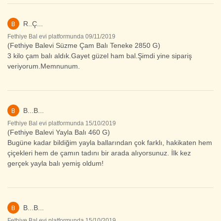
B
R..Ç...
Fethiye Bal evi platformunda 09/11/2019
(Fethiye Balevi Süzme Çam Balı Teneke 2850 G)
3 kilo çam balı aldık.Gayet güzel ham bal.Şimdi yine sipariş
veriyorum.Memnunum.
B
B...B...
Fethiye Bal evi platformunda 15/10/2019
(Fethiye Balevi Yayla Balı 460 G)
Bugüne kadar bildiğim yayla ballarından çok farklı, hakikaten hem
çiçekleri hem de çamın tadını bir arada alıyorsunuz. İlk kez
gerçek yayla balı yemiş oldum!
B
B...B...
Fethiye Bal evi platformunda 15/10/2019