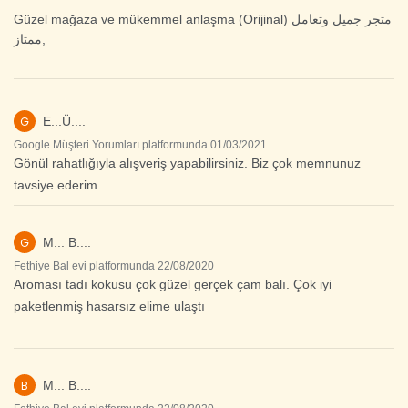
Güzel mağaza ve mükemmel anlaşma (Orijinal) متجر جميل وتعامل
ممتاز‎,
G
E...Ü....
Google Müşteri Yorumları platformunda 01/03/2021
Gönül rahatlığıyla alışveriş yapabilirsiniz. Biz çok memnunuz
tavsiye ederim.
G
M... B....
Fethiye Bal evi platformunda 22/08/2020
Aroması tadı kokusu çok güzel gerçek çam balı. Çok iyi
paketlenmiş hasarsız elime ulaştı
B
M... B....