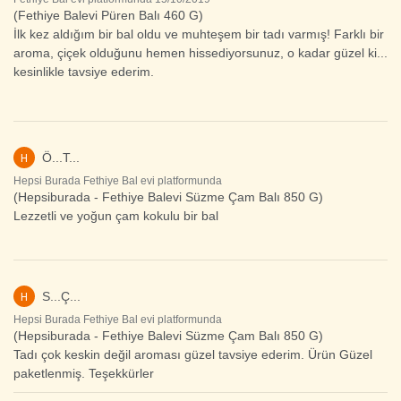
(Fethiye Balevi Püren Balı 460 G)
İlk kez aldığım bir bal oldu ve muhteşem bir tadı varmış! Farklı bir
aroma, çiçek olduğunu hemen hissediyorsunuz, o kadar güzel ki...
kesinlikle tavsiye ederim.
H
Ö...T...
Hepsi Burada Fethiye Bal evi platformunda
(Hepsiburada - Fethiye Balevi Süzme Çam Balı 850 G)
Lezzetli ve yoğun çam kokulu bir bal
H
S...Ç...
Hepsi Burada Fethiye Bal evi platformunda
(Hepsiburada - Fethiye Balevi Süzme Çam Balı 850 G)
Tadı çok keskin değil aroması güzel tavsiye ederim. Ürün Güzel
paketlenmiş. Teşekkürler