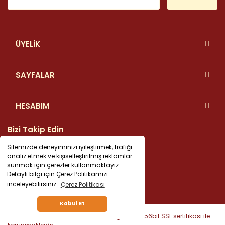
ÜYELİK
SAYFALAR
HESABIM
Bizi Takip Edin
Sitemizde deneyiminizi iyileştirmek, trafiği
analiz etmek ve kişiselleştirilmiş reklamlar
sunmak için çerezler kullanmaktayız.
Detaylı bilgi için Çerez Politikamızı
inceleyebilirsiniz.
Çerez Politikası
Kabul Et
© Tüm hakları saklıdır. Kredi kartı bilgileriniz 256bit SSL sertifikası ile