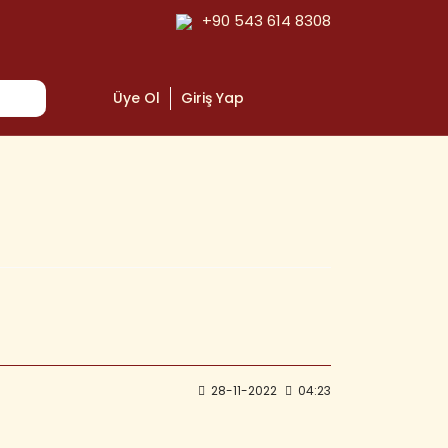
+90 543 614 8308
Üye Ol
Giriş Yap
28-11-2022
04:23