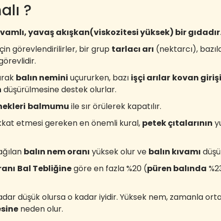
alı ?
ıvamlı, yavaş akışkan(viskozitesi yüksek) bir gıdadır
çin görevlendirilirler, bir grup
tarlacı arı
(nektarcı), bazıl
örevlidir.
arak
balın nemini
uçururken, bazı
işçi arılar
kovan giriş
n
düşürülmesine destek olurlar.
ekleri
balmumu
ile sır örülerek kapatılır.
at etmesi gereken en önemli kural,
petek çıtalarının
yu
ağılan
balın nem oranı
yüksek olur ve
balın kıvamı
düşük
ranı
Bal Tebliğine
göre en fazla %20 (
püren balında
%23
dar düşük olursa o kadar iyidir. Yüksek nem, zamanla ort
esine
neden olur.