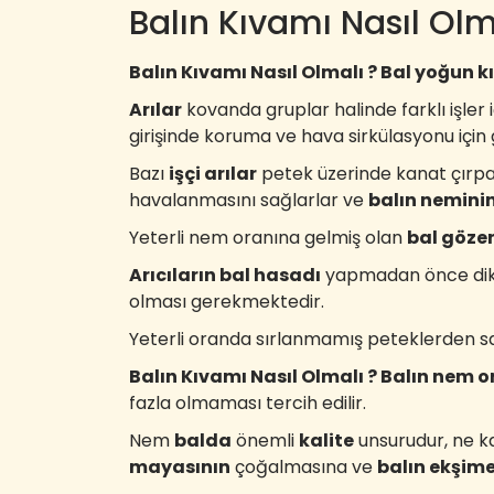
Balın Kıvamı Nasıl Olm
Balın Kıvamı Nasıl Olmalı ? Bal yoğun k
Arılar
kovanda gruplar halinde farklı işler i
girişinde koruma ve hava sirkülasyonu için g
Bazı
işçi arılar
petek üzerinde kanat çırp
havalanmasını sağlarlar ve
balın nemini
Yeterli nem oranına gelmiş olan
bal gözen
Arıcıların bal hasadı
yapmadan önce dikk
olması gerekmektedir.
Yeterli oranda sırlanmamış peteklerden s
Balın Kıvamı Nasıl Olmalı ? Balın nem o
fazla olmaması tercih edilir.
Nem
balda
önemli
kalite
unsurudur, ne ka
mayasının
çoğalmasına ve
balın ekşim