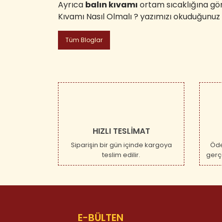
Ayrıca
balın kıvamı
ortam sıcaklığına göre
Kıvamı Nasıl Olmalı ? yazımızı okuduğunuz 
Tüm Bloglar
HIZLI TESLİMAT
Siparişin bir gün içinde kargoya
Öde
teslim edilir.
gerçe
E-BÜLTEN