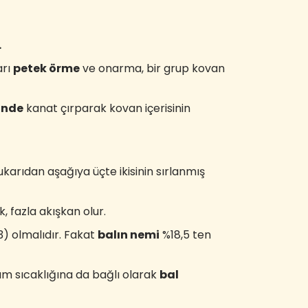
.
arı
petek örme
ve onarma, bir grup kovan
inde
kanat çırparak kovan içerisinin
karıdan aşağıya üçte ikisinin sırlanmış
, fazla akışkan olur.
) olmalıdır. Fakat
balın nemi
%18,5 ten
am sıcaklığına da bağlı olarak
bal