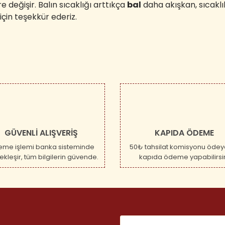
 değişir. Balın sıcaklığı arttıkça
bal
daha akışkan, sıcaklık
için teşekkür ederiz.
GÜVENLİ ALIŞVERİŞ
KAPIDA ÖDEME
me işlemi banka sisteminde
50₺ tahsilat komisyonu ödey
kleşir, tüm bilgilerin güvende.
kapıda ödeme yapabilirsi