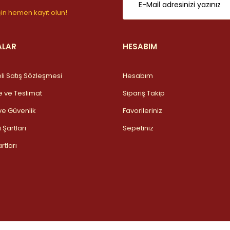
n hemen kayıt olun!
ALAR
HESABIM
li Satış Sözleşmesi
Hesabım
ve Teslimat
Sipariş Takip
k ve Güvenlik
Favorileriniz
 Şartları
Sepetiniz
rtları