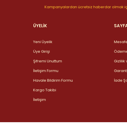
Kampanyalardan ücretsiz haberdar olmak içi
ÜYELİK
SAYF
Yeni Üyelik
Mesafe
Üye Girişi
Ödeme 
Şifremi Unuttum
Gizlili
İletişim Formu
Garanti
Havale Bildirim Formu
İade Şa
Kargo Takibi
İletişim