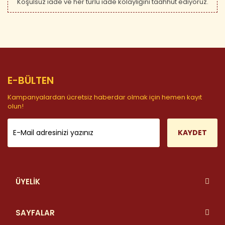
Koşulsuz iade ve her türlü iade kolaylığını taahhüt ediyoruz.
E-BÜLTEN
Kampanyalardan ücretsiz haberdar olmak için hemen kayıt
olun!
KAYDET
ÜYELİK
SAYFALAR